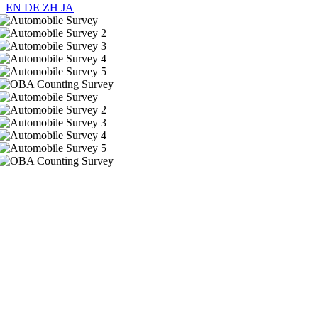
EN
DE
ZH
JA