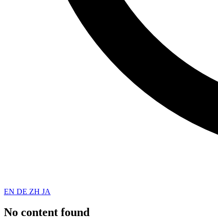
EN
DE
ZH
JA
No content found